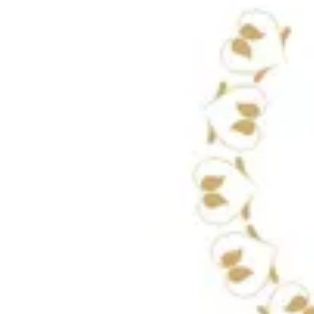
16 pieces chocolates
د.ك.‏ 19.000
25 pieces chocolates
د.ك.‏ 22.000