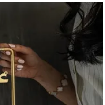
EID GOLD STAND - PEACH W/ WHITE | هاوس اوف جوي
 الدخول
EN
EN